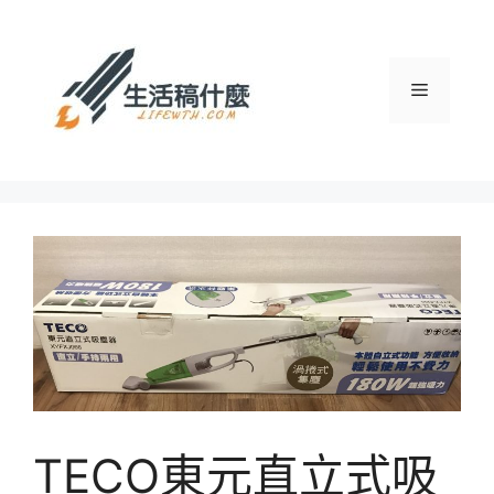
跳
至
主
選
要
內
容
單
TECO東元直立式吸