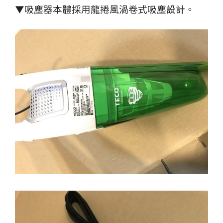
▼吸塵器本體採用龍捲風渦卷式吸塵設計。