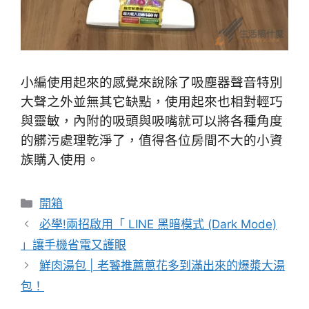
小編使用起來的感覺來說除了吸塵器聲音特別
大聲之外並無其它缺點，使用起來也相對輕巧
與靈敏，內附的吸頭與吸嘴就可以將各種角度
的髒污處理乾淨了，值得各位房間不大的小資
族購入使用。
分
開箱
類
必學!兩招啟用「 LINE 黑暗模式 (Dark Mode)
」讓手機省電又護眼
鮮肉湯包 | 老饕推薦蔥花多到滿出來的爆漿大湯
包！