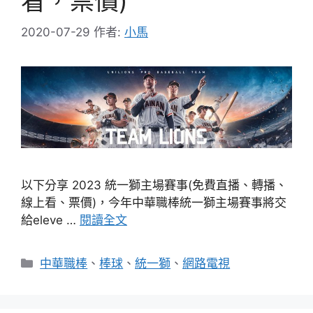
看，票價)
2020-07-29
作者:
小馬
以下分享 2023 統一獅主場賽事(免費直播、轉播、
線上看、票價)，今年中華職棒統一獅主場賽事將交
給eleve …
閱讀全文
分
中華職棒
、
棒球
、
統一獅
、
網路電視
類