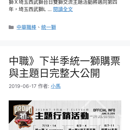
獅Ｘ埼玉西武獅台日雙獅交流主題活動將邁向第四
年，埼玉西武獅L …
閱讀全文
分
中華職棒
、
統一獅
類
中職》下半季統一獅購票
與主題日完整大公開
2019-06-17
作者:
小馬