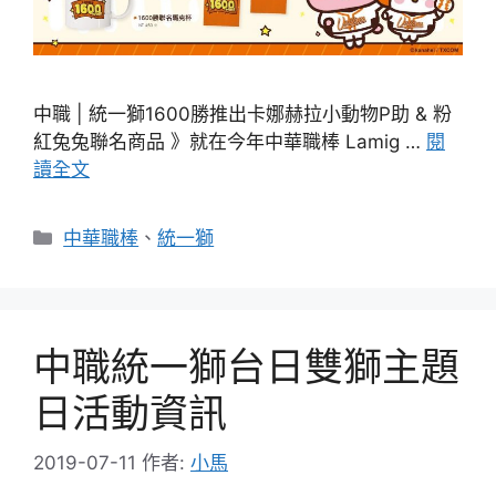
中職 | 統一獅1600勝推出卡娜赫拉小動物P助 & 粉
紅兔兔聯名商品 》就在今年中華職棒 Lamig …
閱
讀全文
分
中華職棒
、
統一獅
類
中職統一獅台日雙獅主題
日活動資訊
2019-07-11
作者:
小馬