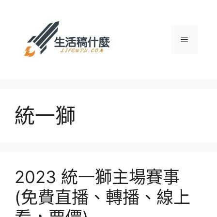
跳
至
主
選
要
內
容
單
統一獅
2023 統一獅主場賽事
(免費直播、轉播、線上