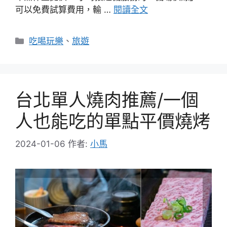
可以免費試算費用，輸 …
閱讀全文
分
吃喝玩樂
、
旅遊
類
台北單人燒肉推薦/一個
人也能吃的單點平價燒烤
2024-01-06
作者:
小馬