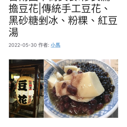
擔豆花|傳統手工豆花、
黑砂糖剉冰、粉粿、紅豆
湯
2022-05-30
作者:
小馬