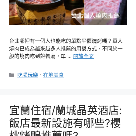
台北哪裡有一個人也能吃的單點平價燒烤嗎？單人
燒肉已成為越來越多人推薦的用餐方式，不同於一
般的燒肉吃到飽餐廳，單 …
閱讀全文
分
吃喝玩樂
、
在地美食
類
宜蘭住宿/蘭城晶英酒店:
飯店最新設施有哪些?櫻
桃烤鴨推薦嗎?