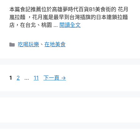
本篇食記推薦位於高雄夢時代百貨B1美食街的 花月
嵐拉麵 ，花月嵐是最早到台灣插旗的日本連鎖拉麵
店，在台北、桃園 …
閱讀全文
分
吃喝玩樂
、
在地美食
類
頁
頁
頁
1
2
...
11
下一頁
→
面
面
面