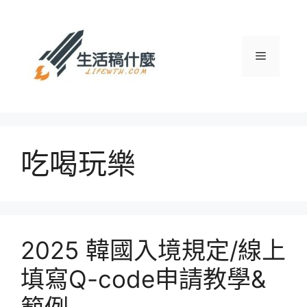
跳
至
主
選
要
內
容
單
吃喝玩樂
2025 韓國入境規定/線上
填寫Q-code申請教學&