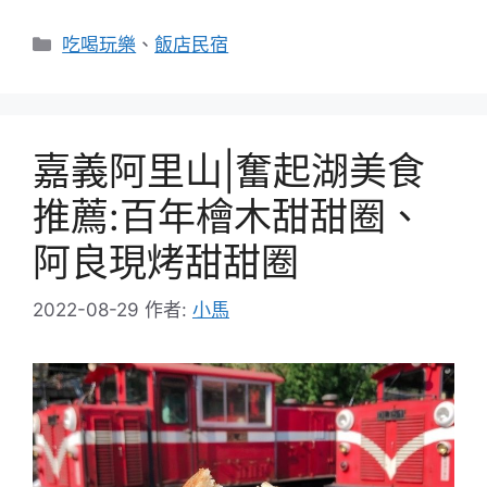
分
吃喝玩樂
、
飯店民宿
類
嘉義阿里山|奮起湖美食
推薦:百年檜木甜甜圈、
阿良現烤甜甜圈
2022-08-29
作者:
小馬