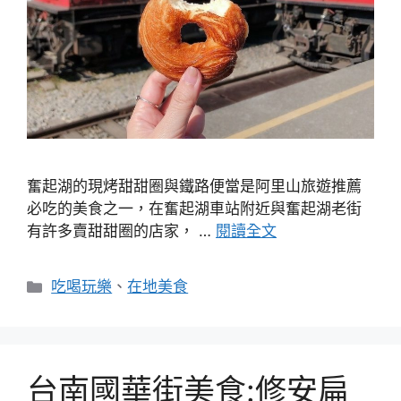
奮起湖的現烤甜甜圈與鐵路便當是阿里山旅遊推薦
必吃的美食之一，在奮起湖車站附近與奮起湖老街
有許多賣甜甜圈的店家， …
閱讀全文
分
吃喝玩樂
、
在地美食
類
台南國華街美食:修安扁