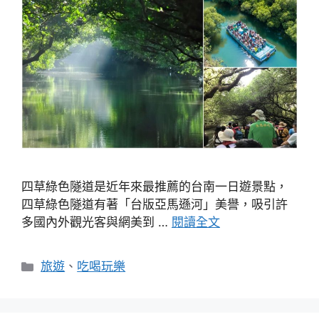
四草綠色隧道是近年來最推薦的台南一日遊景點，
四草綠色隧道有著「台版亞馬遜河」美譽，吸引許
多國內外觀光客與網美到 …
閱讀全文
分
旅遊
、
吃喝玩樂
類