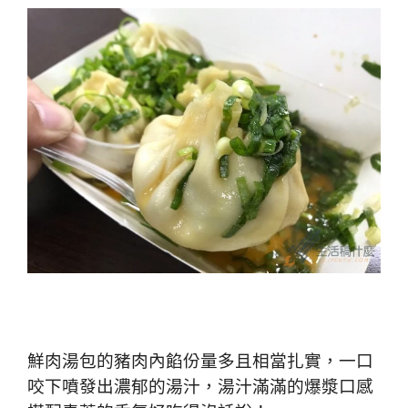
鮮肉湯包的豬肉內餡份量多且相當扎實，一口
咬下噴發出濃郁的湯汁，湯汁滿滿的爆漿口感