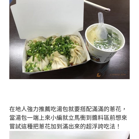
在地人強力推薦吃湯包就要搭配滿滿的蔥花，
當湯包一端上來小編就立馬衝到醬料區前想來
嘗試這種把蔥花加到滿出來的超浮誇吃法！