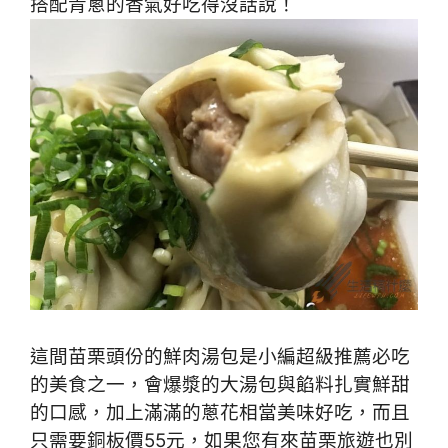
搭配青蔥的香氣好吃得沒話說！
這間苗栗頭份的鮮肉湯包是小編超級推薦必吃
的美食之一，會爆漿的大湯包與餡料扎實鮮甜
的口感
，加上
滿滿的蔥花相當美味好吃
，而且
只需要銅板價55元
，如果您有來苗栗旅遊也別