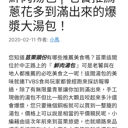
蔥花多到滿出來的爆
漿大湯包！
2020-02-11
作者:
小馬
您知道
苗栗頭份
有哪些推薦美食嗎？苗栗這間
位於中正路上的『
鮮肉湯包
』可是老饕與在
地人都推薦的必吃美食之一呢！這間湯包的美
味就連TVBS食尚玩家都曾經跑來採訪報導
過，除了有無限量青蔥讓你加到滿出來，手工
現做的湯包不但比一般的大顆且咬起來多汁還
會爆漿，您只要幾個銅板就可以買到一整籠的
湯包，價格上可以說是相當的平價親民呢，小
編藉由這次年前來到苗栗旅遊，也就順路來品