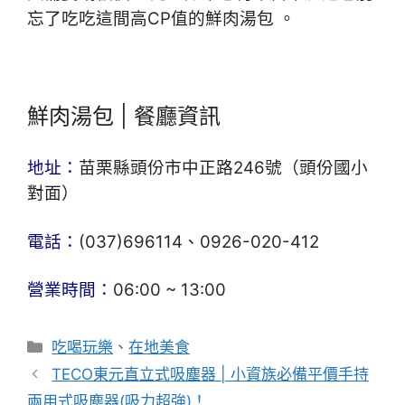
忘了吃吃這間高CP值的鮮肉湯包 。
鮮肉湯包 | 餐廳資訊
地址：
苗栗縣頭份市中正路246號（頭份國小
對面）
電話：
(037)696114、0926-020-412
營業時間：
06:00 ~ 13:00
分
吃喝玩樂
、
在地美食
類
TECO東元直立式吸塵器 | 小資族必備平價手持
兩用式吸塵器(吸力超強)！