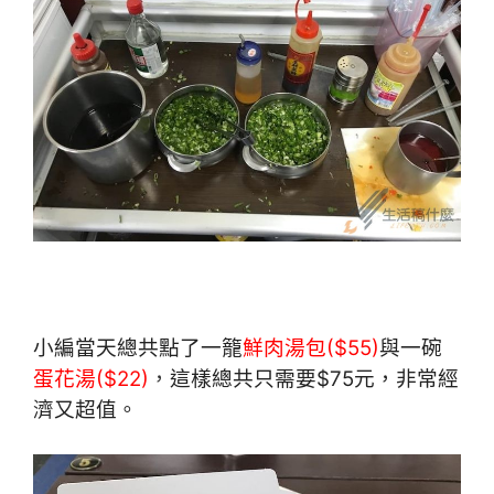
小編當天總共點了一籠
鮮肉湯包($55)
與一碗
蛋花湯($22)
，
這樣總共只需要$75元，非常經
濟又超值。