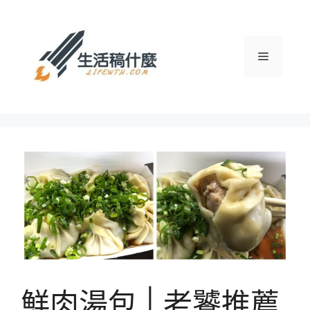
跳
至
主
選
要
內
容
單
鮮肉湯包 | 老饕推薦