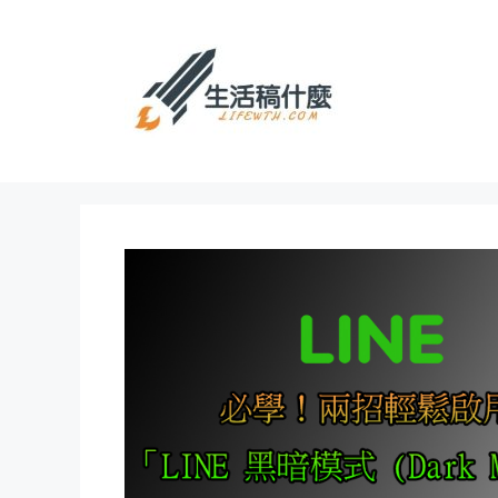
跳
至
主
要
內
容