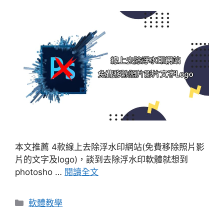
本文推薦 4款線上去除浮水印網站(免費移除照片影
片的文字及logo)，談到去除浮水印軟體就想到
photosho …
閱讀全文
分
軟體教學
類