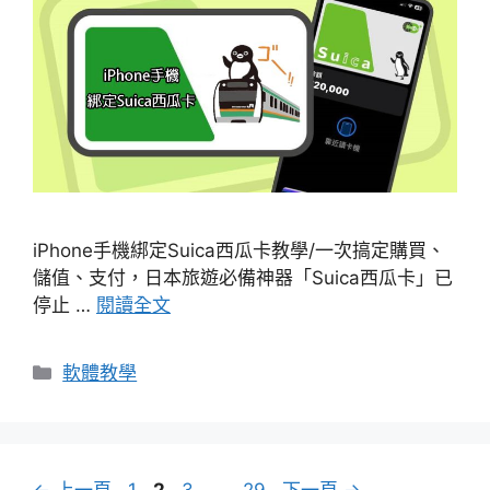
iPhone手機綁定Suica西瓜卡教學/一次搞定購買、
儲值、支付，日本旅遊必備神器「Suica西瓜卡」已
停止 …
閱讀全文
分
軟體教學
類
頁
頁
頁
頁
←
上一頁
1
2
3
...
29
下一頁
→