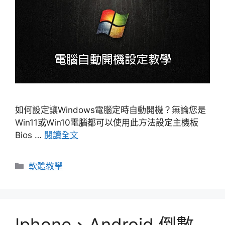
如何設定讓Windows電腦定時自動開機？無論您是
Win11或Win10電腦都可以使用此方法設定主機板
Bios …
閱讀全文
分
軟體教學
類
Iphone、Android 倒數