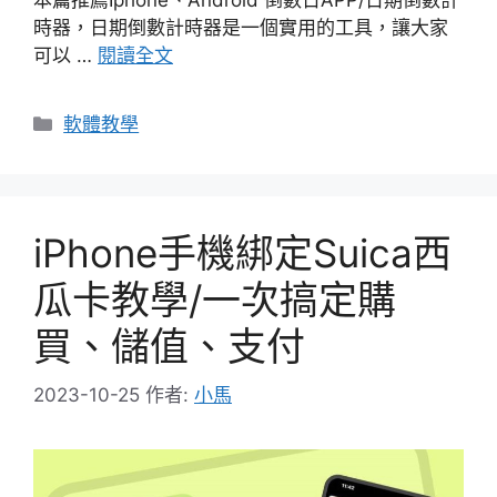
時器，日期倒數計時器是一個實用的工具，讓大家
可以 …
閱讀全文
分
軟體教學
類
iPhone手機綁定Suica西
瓜卡教學/一次搞定購
買、儲值、支付
2023-10-25
作者:
小馬