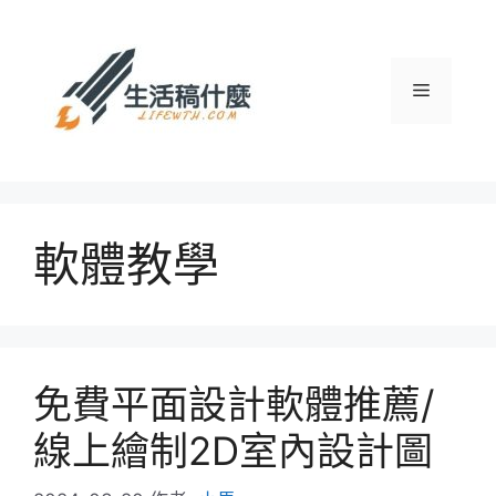
跳
至
主
選
要
內
容
單
軟體教學
免費平面設計軟體推薦/
線上繪制2D室內設計圖