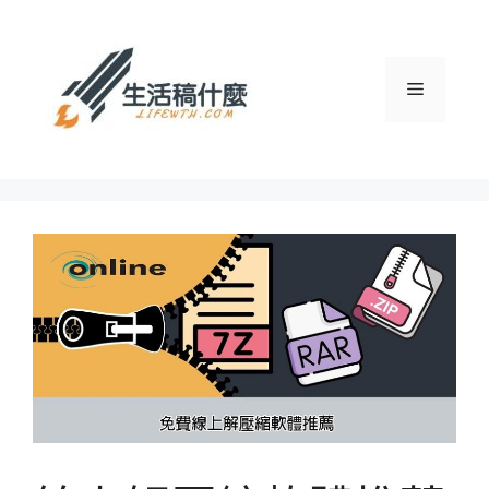
跳
至
主
選
要
內
容
單