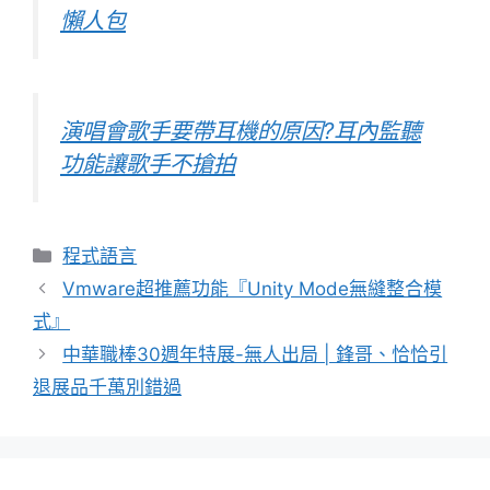
懶人包
演唱會歌手要帶耳機的原因?耳內監聽
功能讓歌手不搶拍
分
程式語言
類
Vmware超推薦功能『Unity Mode無縫整合模
式』
中華職棒30週年特展-無人出局 | 鋒哥、恰恰引
退展品千萬別錯過