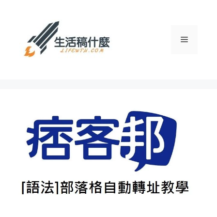
跳
至
主
選
要
內
容
單