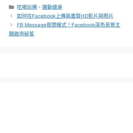
分
吃喝玩樂
、
運動健身
類
如何在Facebook上傳高畫質HD影片與照片
FB Message夜間模式！Facebook深色背景主
題啟用秘笈