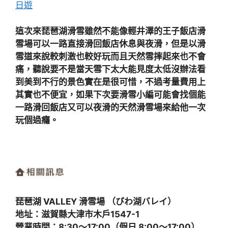
這次來琵琶湖滑雪雖然不能像輕井澤的王子飯店滑
雪場可以一路直接滑回飯店休息與夜滑，但是以滑
雪道來說較刺激也較好玩而且天然雪摔起來也不會
痛，聽說要不是當天雪下太大能見度太低沒辦法看
到美到不行的景色實在是很可惜，不過考量費用上
其實也不便宜，如果下次要滑雪小編可能會找個能
一路滑回飯店又可以夜滑的天然滑雪場來給他一次
玩個過癮。
琵琶湖 VALLEY 滑雪場 （びわ湖バレイ）
地址：滋賀縣大津市木戶1547-1
營業時間：8:30～17:00（假日 8:00〜17:00）