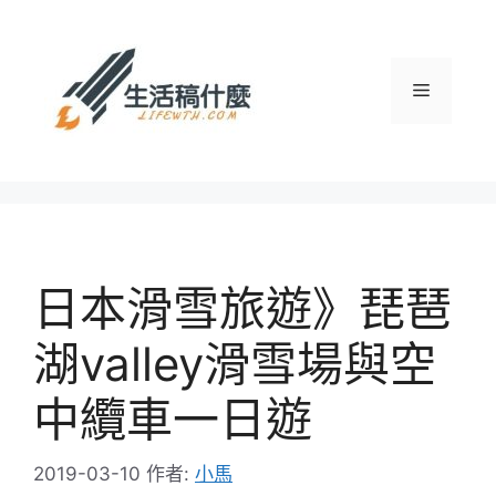
跳
至
主
選
要
內
容
單
日本滑雪旅遊》琵琶
湖valley滑雪場與空
中纜車一日遊
2019-03-10
作者:
小馬