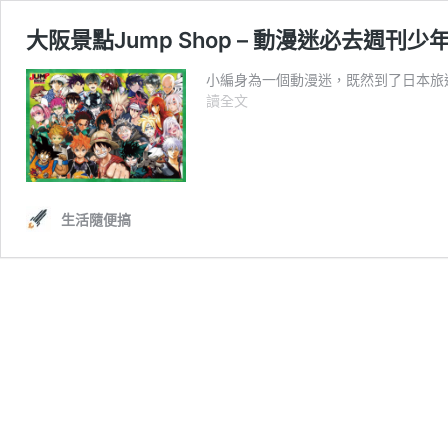
大阪景點Jump Shop – 動漫迷必去週刊
小編身為一個動漫迷，既然到了日本旅遊
大
讀全文
阪
景
點
Jump
Shop
生活隨便搞
–
動
漫
迷
必
去
週
刊
少
年
商