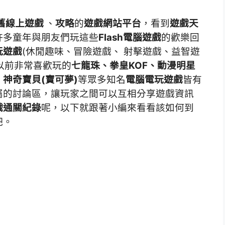
舊線上遊戲
、
攻略
的
遊戲網站平台
，看到
遊戲天
許多童年與朋友們玩這些
Flash電腦遊戲
的歡樂回
玩遊戲
(休閒趣味、冒險遊戲、 射擊遊戲、益智遊
以前非常喜歡玩的
七龍珠、拳皇KOF、動漫明星
神奇寶貝(寶可夢)
等眾多知名
電腦電玩遊戲
皆有
屬的討論區，讓玩家之間可以互相分享遊戲資訊
戲通關紀錄
呢，以下就跟著小編來看看該如何到
吧。