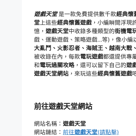
遊戲天堂
是一款免費提供數千款
經典懷
堂
上這些
經典懷舊遊戲
，小編瞬間浮現
憶，
遊戲天堂
中收錄多種類型的
街機電
戲、運動遊戲、策略遊戲…等)，像小編
大亂鬥、火影忍者、海賊王、越南大戰、
被收錄在內，每款
電玩遊戲
都還提供專
和
電玩過關攻略
，還可以留下自己的
遊
遊戲天堂網站
，來玩這些
經典懷舊遊戲
前往
遊戲天堂網站
網站名稱：
遊戲天堂
網站鏈結：
前往
遊戲天堂
(請點擊)