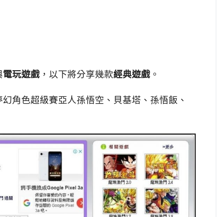
與
電玩遊戲
，以下將分享幾款
經典遊戲
。
的夢幻角色超級賽亞人孫悟空、貝基塔、孫悟飯、