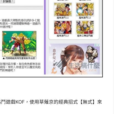
機格鬥遊戲KOF，使用草薙京的經典招式【無式】來