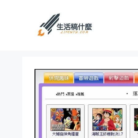
跳
至
主
要
內
容