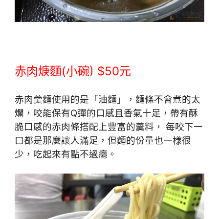
赤肉焿麵(小碗) $50元
赤肉羹麵使用的是「油麵」，麵條不會煮的太
爛，咬能保有Q彈的口感且香氣十足，帶有酥
脆口感的赤肉條搭配上豐富的羹料， 每咬下一
口都是那麼讓人滿足，但麵的份量也一樣很
少，吃起來有點不過癮。