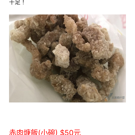
十足！
赤肉焿飯(小碗) $50元