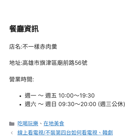
餐廳資訊
店名:不一樣赤肉羹
地址:高雄市旗津區廟前路56號
營業時間:
週一 ～ 週五 10:00～19:30
週六 ～ 週日 09:30～20:00 (週三公休)
分
吃喝玩樂
、
在地美食
類
線上看電視/不裝第四台如何看電視、韓劇