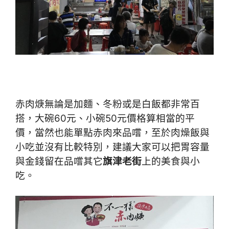
赤肉焿無論是加麵、冬粉或是白飯都非常百
搭，大碗60元、小碗50元價格算相當的平
價，當然也能單點赤肉來品嚐，至於肉燥飯與
小吃並沒有比較特別，建議大家可以把胃容量
與金錢留在品嚐其它
旗津老街
上的美食與小
吃。