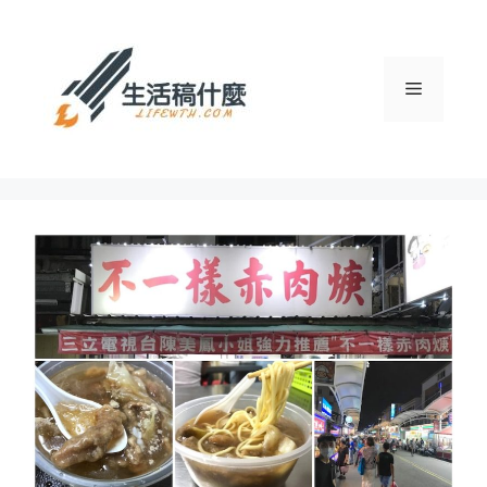
跳
至
主
選
要
內
容
單