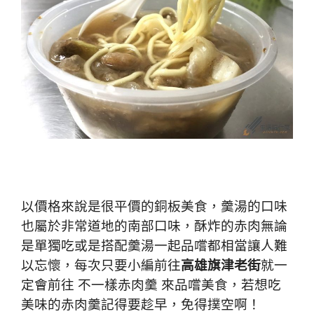
以價格來說是很平價的銅板美食，羹湯的口味
也屬於非常道地的南部口味，酥炸的赤肉無論
是單獨吃或是搭配羹湯一起品嚐都相當讓人難
以忘懷，每次只要小編前往
高雄旗津老街
就一
定會前往 不一樣赤肉羹 來品嚐美食，若想吃
美味的赤肉羹記得要趁早，免得撲空啊！