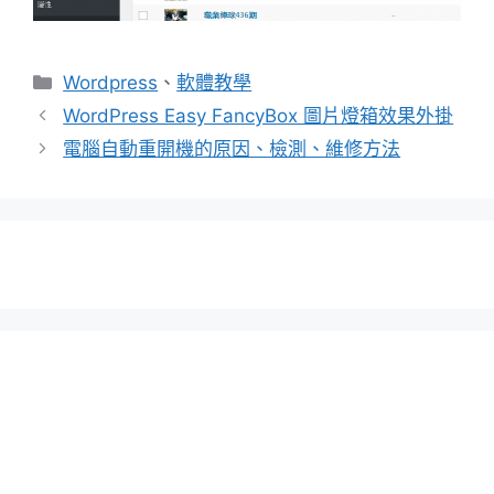
分
Wordpress
、
軟體教學
類
WordPress Easy FancyBox 圖片燈箱效果外掛
電腦自動重開機的原因、檢測、維修方法