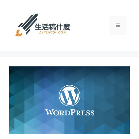
跳
至
主
選
要
內
容
單