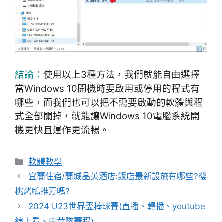
結論：
使用以上3種方法，我們就能自由選擇
當Windows 10開機時要啟用或停用的程式有
哪些，而我們也可以把不需要啟動的軟體與程
式全部關掉，就能讓Windows 10電腦系統開
機更快且運作更流暢。
分
軟體教學
類
宜蘭住宿/蘭城晶英酒店:飯店最新設施有哪些?櫻
桃烤鴨推薦嗎?
2024 U23世界盃棒球賽(直播、轉播、youtube
線上看、中華隊賽程)