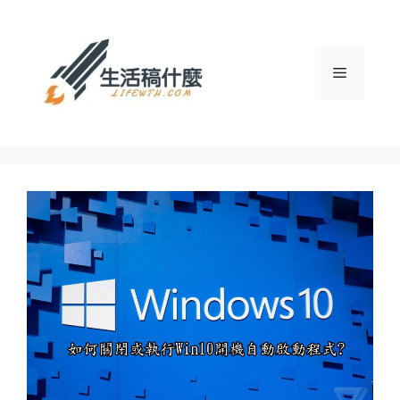
跳
至
主
選
要
內
容
單