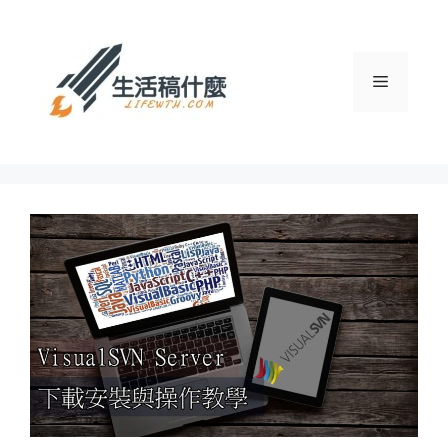
跳
至
主
選
要
內
容
單