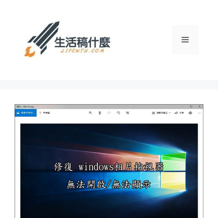
跳
至
主
選
要
內
容
單