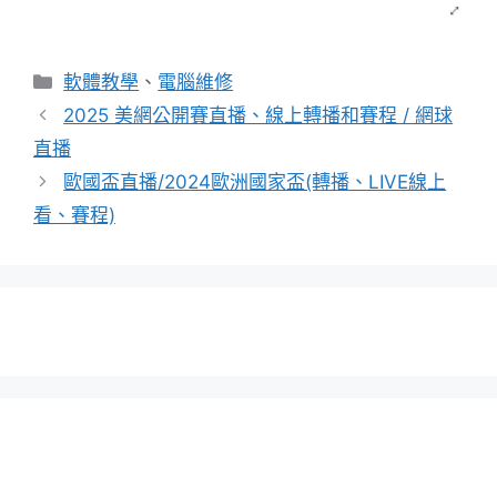
分
軟體教學
、
電腦維修
類
2025 美網公開賽直播、線上轉播和賽程 / 網球
直播
歐國盃直播/2024歐洲國家盃(轉播、LIVE線上
看、賽程)