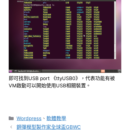
即可找到USB port 《ttyUSB0》，代表功能有被
VM啟動可以開始使用USB相關裝置。
分
Wordpress
、
軟體教學
類
鋼彈模型製作家全球盃GBWC