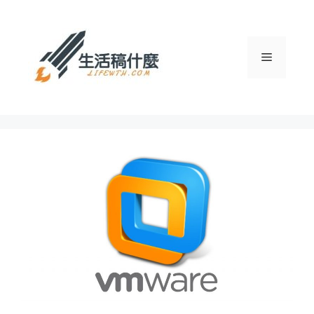
跳
至
主
選
要
內
容
單