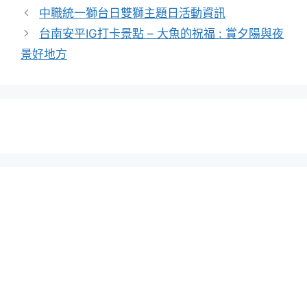
類
中職統一獅台日雙獅主題日活動資訊
台南安平IG打卡景點 – 大魚的祝福 : 賞夕陽與夜
景好地方