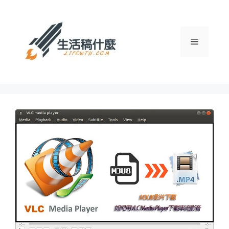
跳
至
主
選
要
內
容
單