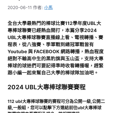
2020-06-11
作者:
小馬
全台大學最熱門
的棒球比賽
112學年度UBL大
專棒球聯賽已經熱血開打，本篇分享2024
UBL大專棒球聯賽直播線上看、電視轉播、賽
程表，從八強賽、季軍戰到總冠軍戰
皆有
Youtube 與 FACEBOOK 網路轉播，熱血程度
絕對不輸高中生的黑豹旗與玉山盃，支持大專
棒球的球迷們可要記得
準時收看轉播喔，趕緊
跟小編一起來幫自己大學的棒球隊加油吧。
2024 UBL大專棒球聯賽賽程
112 ubl大專棒球聯賽的賽程可分為公開一級,公開二
級,一般組，您可以點擊下方連結前往ubl大專棒球