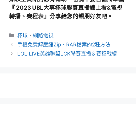
『 2023 UBL大專棒球聯賽直播線上看&電視
轉播、賽程表』分享給您的親朋好友吧。
分
棒球
、
網路電視
類
手機免費解壓縮Zip、RAR檔案的2種方法
LOL LIVE英雄聯盟LCK聯賽直播＆賽程戰績