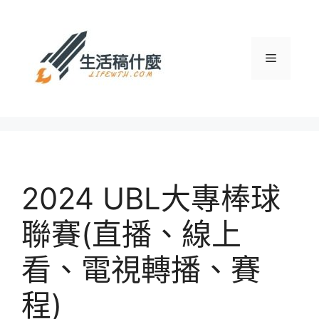
跳
至
主
選
要
內
容
單
2024 UBL大專棒球
聯賽(直播、線上
看、電視轉播、賽
程)