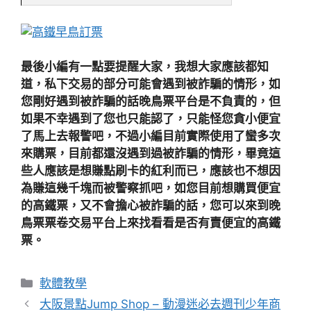
最後小編有一點要提醒大家，我想大家應該都知
道，私下交易的部分可能會遇到被詐騙的情形，如
您剛好遇到被詐騙的話晚鳥票平台是不負責的，但
如果不幸遇到了您也只能認了，只能怪您貪小便宜
了馬上去報警吧，不過小編目前實際使用了蠻多次
來購票，目前都還沒遇到過被詐騙的情形，畢竟這
些人應該是想賺點刷卡的紅利而已，應該也不想因
為賺這幾千塊而被警察抓吧，如您目前想購買便宜
的高鐵票，又不會擔心被詐騙的話，您可以來到晚
鳥票票卷交易平台上來找看看是否有賣便宜的高鐵
票。
分
軟體教學
類
大阪景點Jump Shop – 動漫迷必去週刊少年商