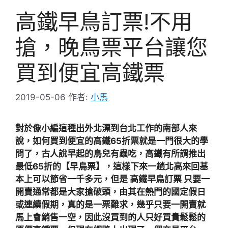
高鐵早鳥訂票!不用
搶，晚鳥票平台讓您
買到便宜高鐵票
2019-05-06
作者:
小馬
對於像小編這種出外北漂到台北工作的南部人來
說，如何買到便宜的高鐵65折票就是一門很大的學
問了，古人說早起的鳥兒有蟲吃，高鐵有所謂推出
最低65折的【早鳥票】，這樣下來一趟北高來回基
本上可以節省一千多元，但是 高鐵早鳥訂票 只要一
開賣通常都是大家搶破頭，由其在熱門的國定假日
或連續假期，真的是一票難求，幾乎只要一開賣就
馬上會銷售一空，因此沒買到的人只好買貴鬆鬆的