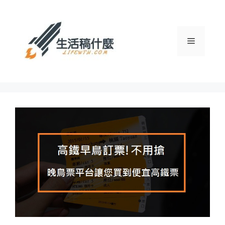
跳
至
主
選
要
內
容
單