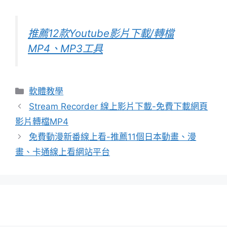
推薦12款Youtube影片下載/轉檔
MP4、MP3工具
分
軟體教學
類
Stream Recorder 線上影片下載-免費下載網頁
影片轉檔MP4
免費動漫新番線上看-推薦11個日本動畫、漫
畫、卡通線上看網站平台