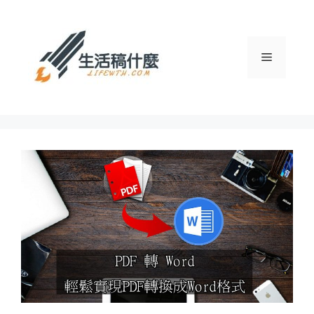
跳
至
主
選
要
內
容
單