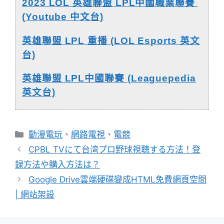
2023 LOL 英雄聯盟 LPL中國職業聯賽
(Youtube 中文台)
英雄聯盟 LPL 重播 (LOL Esports 英文
台)
英雄聯盟 LPL中國聯賽 (Leaguepedia
英文台)
分
動漫電玩
、
網路電視
、
電競
類
CPBL TVにて台湾プロ野球視聴する方法！登
録方法や購入方法は？
Google Drive雲端硬碟變成HTML免費網頁空間
| 網站架設