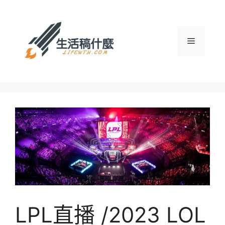
跳
至
主
選
要
內
容
單
LPL直播 /2023 LOL