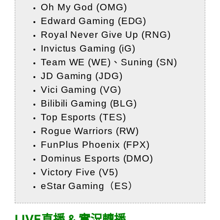
Oh My God (OMG)
Edward Gaming (EDG)
Royal Never Give Up (RNG)
Invictus Gaming (iG)
Team WE (WE)、Suning (SN)
JD Gaming (JDG)
Vici Gaming (VG)
Bilibili Gaming (BLG)
Top Esports (TES)
Rogue Warriors (RW)
FunPlus Phoenix (FPX)
Dominus Esports (DMO)
Victory Five (V5)
eStar Gaming（ES）
LIVE直播 & 實況轉播