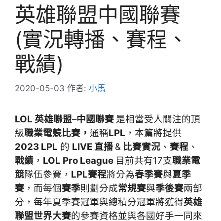
英雄聯盟中國聯賽
(實況轉播、賽程、
戰績)
2020-05-03
作者:
小馬
LOL 英雄聯盟
–
中國聯賽
是相當受人關注的頂
級
職業電競比賽，
通稱
LPL
，本篇將提供
2023
LPL
的
LIVE
直播
&
比賽實況
、
賽程
、
戰績
，
LOL Pro League
目前共有17支
職業電
競
隊伍參賽，
LPL賽程
將分為
春季賽
與
夏季
賽
，而每個
賽季
則劃分成
常規賽
與
季後賽
兩部
分，每年夏季賽冠軍與總積分冠軍將獲得
英雄
聯盟世界大賽
的參賽資格並與各國好手一同來