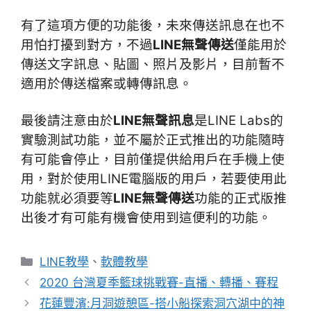
有了這項方便的功能後，未來傳送訊息在也不
用怕打擾到對方，不過
LINE無聲傳送
僅能用於
傳送文字訊息、貼圖、照片及影片，目前暫不
適用於傳送檔案或轉傳訊息。
最後請注意由於
LINE無聲訊息
是LINE Labs的
實驗測試功能，並不屬於正式推出的功能隨時
有可能會停止，目前僅提供給用戶在手機上使
用，對於使用LINE電腦版的用戶，若要使用此
功能就必須要等
LINE無聲傳送
功能的正式版推
出後才有可能有機會使用到這便利的功能。
分
LINE教學
、
軟體教學
類
2020 台灣夏季籃球挑戰賽-直播、轉播、賽程
花蓮豐濱:月洞遊憩區-搭小船探索洞穴湖中的神