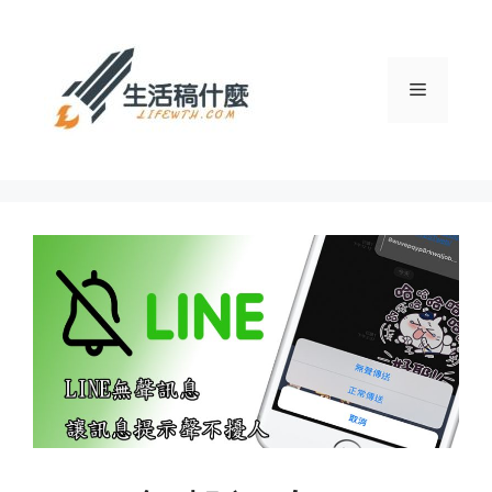
跳
至
主
選
要
內
容
單