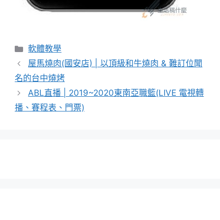
分
軟體教學
類
屋馬燒肉(國安店) | 以頂級和牛燒肉 & 難訂位聞
名的台中燒烤
ABL直播 | 2019~2020東南亞職籃(LIVE 電視轉
播、賽程表、門票)