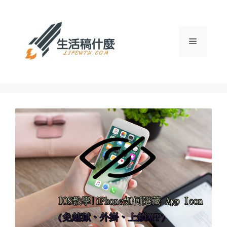
跳
至
主
選
要
內
容
單