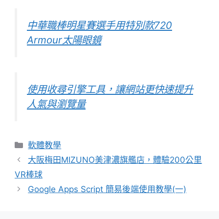
中華職棒明星賽選手用特別款720
Armour太陽眼鏡
使用收尋引擎工具，讓網站更快速提升
人氣與瀏覽量
分
軟體教學
類
大阪梅田MIZUNO美津濃旗艦店，體驗200公里
VR棒球
Google Apps Script 簡易後端使用教學(一)