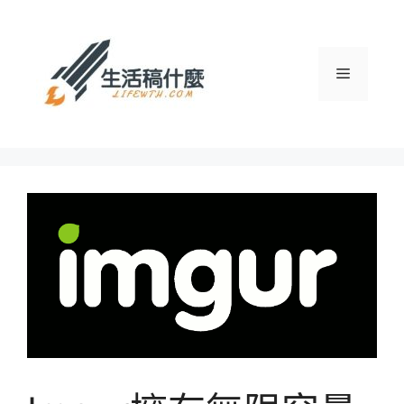
跳
至
主
選
要
內
容
單