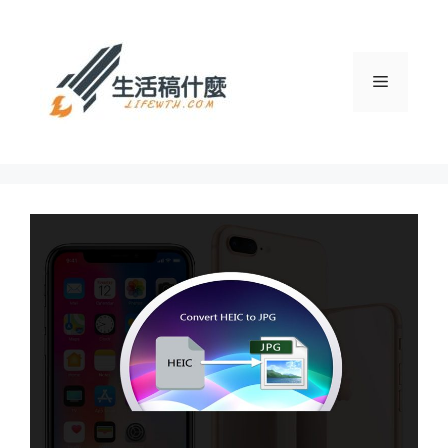
跳
至
主
選
要
內
容
單