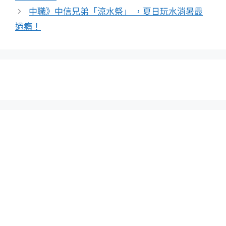
中職》中信兄弟「涼水祭」 ，夏日玩水消暑最
過癮！