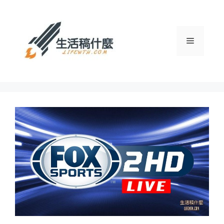
跳
至
主
選
要
內
容
單