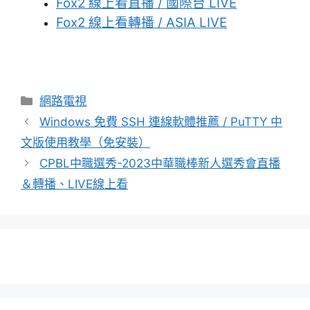
Fox2 線上看直播 / 國際台 LIVE
Fox2 線上看轉播 / ASIA LIVE
分
網路電視
類
Windows 免費 SSH 連線軟體推薦 / PuTTY 中
文版使用教學（免安裝）
CPBL中職選秀-2023中華職棒新人選秀會直播
＆轉播、LIVE線上看