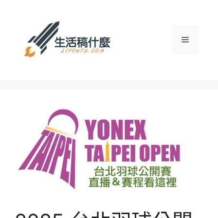
跳
至
主
選
要
內
容
單