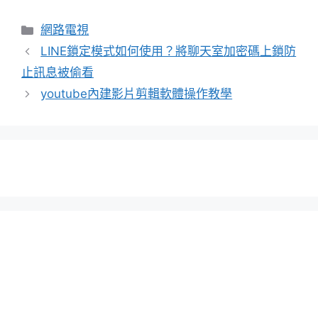
分
網路電視
類
LINE鎖定模式如何使用？將聊天室加密碼上鎖防
止訊息被偷看
youtube內建影片剪輯軟體操作教學