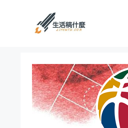
跳
至
主
要
內
容