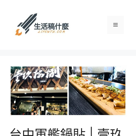
跳
至
主
選
要
內
容
單
台中軍艦鍋貼 | 壹玖