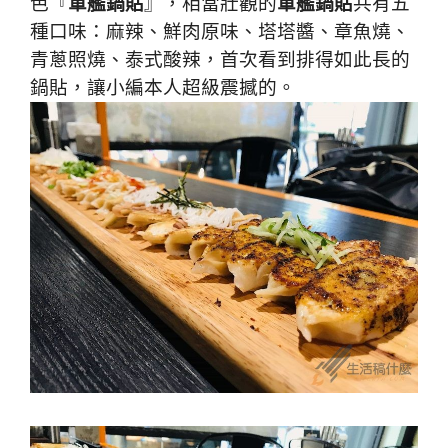
色『
軍艦鍋貼
』，相當壯觀的
軍艦鍋貼
共有五
種口味：麻辣、鮮肉原味、塔塔醬、章魚燒、
青蔥照燒、泰式酸辣，首次看到排得如此長的
鍋貼，讓小編本人超級震撼的。