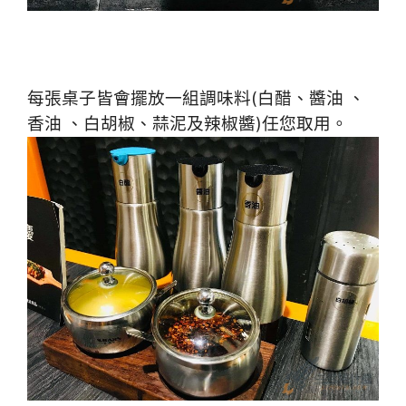
每張桌子皆會擺放一組調味料(白醋、醬油 、
香油 、白胡椒、蒜泥及辣椒醬)任您取用。