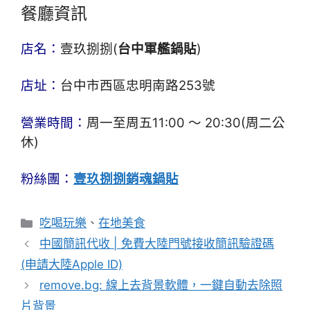
餐廳資訊
店名：
壹玖捌捌(
台中軍艦鍋貼
)
店址：
台中市西區忠明南路253號
營業時間：
周一至周五11:00 ～ 20:30(周二公
休)
粉絲團：
壹玖捌捌銷魂鍋貼
分
吃喝玩樂
、
在地美食
類
中國簡訊代收 | 免費大陸門號接收簡訊驗證碼
(申請大陸Apple ID)
remove.bg: 線上去背景軟體，一鍵自動去除照
片背景