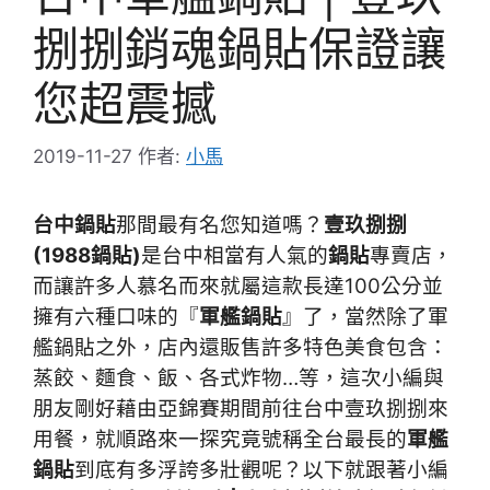
捌捌銷魂鍋貼保證讓
您超震撼
2019-11-27
作者:
小馬
台中鍋貼
那間最有名您知道嗎？
壹玖捌捌
(1988鍋貼)
是台中相當有人氣的
鍋貼
專賣店，
而讓許多人慕名而來就屬這款長達100公分並
擁有六種口味的『
軍艦鍋貼
』了，當然除了軍
艦鍋貼之外，店內還販售許多特色美食包含：
蒸餃、麵食、飯、各式炸物…等，這次小編與
朋友剛好藉由亞錦賽期間前往台中壹玖捌捌來
用餐，就順路來一探究竟號稱全台最長的
軍艦
鍋貼
到底有多浮誇多壯觀呢？以下就跟著小編