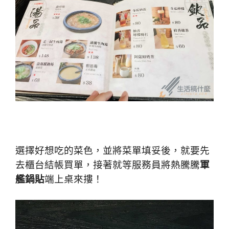
選擇好想吃的菜色，並將菜單填妥後，就要先
去櫃台結帳買單，接著就等服務員將熱騰騰
軍
艦鍋貼
端上桌來摟！