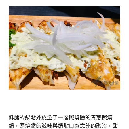
酥脆的鍋貼外皮塗了一層照燒醬的
青蔥照燒
鍋
，照燒醬的滋味與鍋貼口感意外的融洽，甜