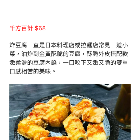
千方百計 $68
炸豆腐一直是日本料理店或拉麵店常見一道小
菜，油炸到金黃酥脆的豆腐，酥脆外皮搭配軟
嫩柔滑的豆腐內餡，一口咬下又嫩又脆的雙重
口感相當的美味。