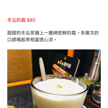
冬瓜奶霜 $80
甜甜的冬瓜茶鋪上一層綿密鮮奶霜
，
多層次的
口感喝起來相當透心涼。