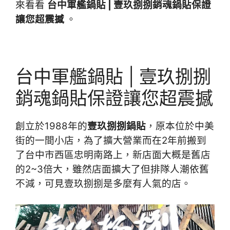
來看看
台中軍艦鍋貼 | 壹玖捌捌銷魂鍋貼保證
讓您超震撼
。
台中軍艦鍋貼 | 壹玖捌捌
銷魂鍋貼保證讓您超震撼
創立於1988年的
壹玖捌捌鍋貼
，原本位於中美
街的一間小店，為了擴大營業而在2年前搬到
了台中市西區忠明南路上，新店面大概是舊店
的2~3倍大，雖然店面擴大了但排隊人潮依舊
不減，可見壹玖捌捌是多麼有人氣的店。