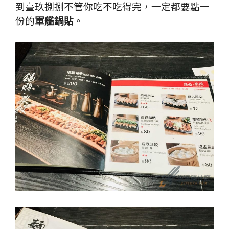
到臺玖捌捌不管你吃不吃得完，一定都要點一
份的
軍艦鍋貼
。