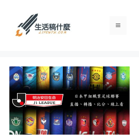
跳
至
主
選
要
內
容
單